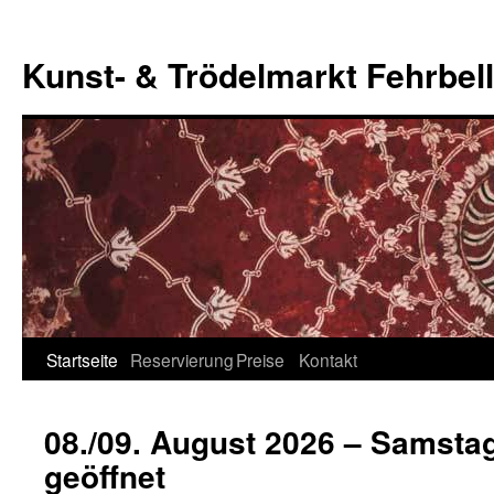
Zum
Inhalt
Kunst- & Trödelmarkt Fehrbell
springen
Startseite
Reservierung
Preise
Kontakt
08./09. August 2026 – Samsta
geöffnet